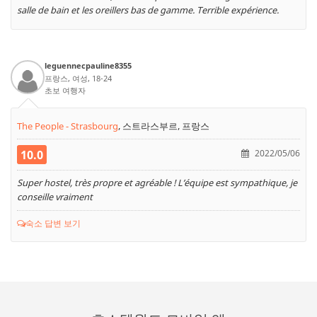
salle de bain et les oreillers bas de gamme. Terrible expérience.
leguennecpauline8355
프랑스, 여성, 18-24
초보 여행자
The People - Strasbourg
,
스트라스부르, 프랑스
10.0
2022/05/06
Super hostel, très propre et agréable ! L’équipe est sympathique, je
conseille vraiment
숙소 답변 보기