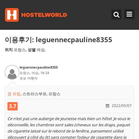
이용후기:
leguennecpauline8355
위치
성별
프랑스,
여성,
leguennecpauline8355
프랑스, 여성, 18-24
초보 여행자
캡 유럽
,
스트라스부르, 프랑스
3.7
2022/05/07
Ce n’est pas une auberge de jeunesse mais bien un hôtel. Je vous le
déconseille, les chambres sont sales (cheveux sur les draps, paquet
de cigarette laissé sur le rebord de la fenêtre, pansement utilisé
découvert à côté du lit) sans compter l’odeur de cigarette dans la